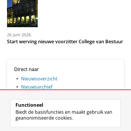
26 juni 2026
Start werving nieuwe voorzitter College van Bestuur
Direct naar
Nieuwsoverzicht
Nieuwsarchief
Functioneel
Biedt de basisfuncties en maakt gebruik van
geanonimiseerde cookies.
F
L
R
I
Y
Volg de RUG