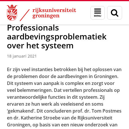
Skip
Skip
Over ons
Actueel
Nieuws
Nieuwsberichten
Menu
Zoek
to
to
en
Content
Navigation
zoeken
Professionals
aardbevingsproblematiek
over het systeem
18 januari 2021
Er zijn veel instanties betrokken bij het oplossen van
de problemen door de aardbevingen in Groningen.
Dit systeem van aanpak is complex en zorgt voor
veel belemmeringen. Dat vertellen professionals op
verantwoordelijke functies in dit systeem. Zij
ervaren ze hun werk als veeleisend en soms
‘gekmakend’. Dit concluderen prof. dr. Tom Postmes
en dr. Katherine Stroebe van de Rijksuniversiteit
Groningen, op basis van een nieuw onderzoek van