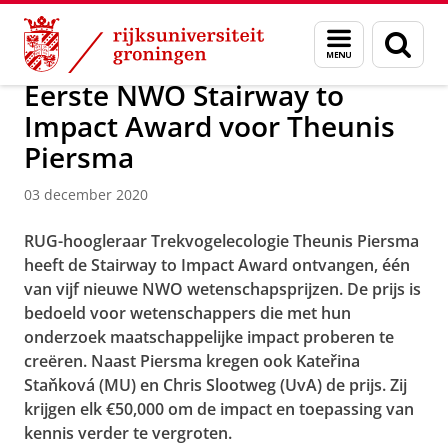
Skip
Skip
Over ons
Actueel
Nieuws
Nieuwsberichten
Menu
Zoek
to
to
en
Content
Navigation
zoeken
Eerste NWO Stairway to
Impact Award voor Theunis
Piersma
03 december 2020
RUG-hoogleraar Trekvogelecologie Theunis Piersma
heeft de Stairway to Impact Award ontvangen, één
van vijf nieuwe NWO wetenschapsprijzen. De prijs is
bedoeld voor wetenschappers die met hun
onderzoek maatschappelijke impact proberen te
creëren. Naast Piersma kregen ook Kateřina
Staňková (MU) en Chris Slootweg (UvA) de prijs. Zij
krijgen elk €50,000 om de impact en toepassing van
kennis verder te vergroten.