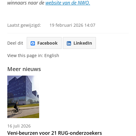
winnaars naar de
website van de NWO.
De winnaars van de Stairway to Impact Award vertellen
over hun onderzoek
Pas uw cookie instellingen aan
om deze
video te zien
Laatst gewijzigd:
19 februari 2026 14:07
Deel dit
Facebook
LinkedIn
View this page in:
English
Meer nieuws
16 juli 2026
Veni-beurzen voor 21 RUG-onderzoekers