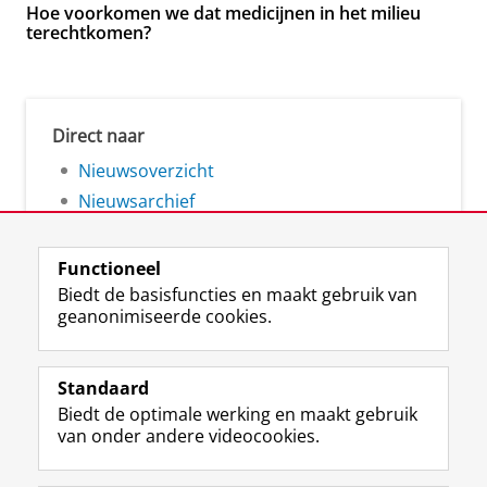
Hoe voorkomen we dat medicijnen in het milieu
terechtkomen?
Direct naar
Nieuwsoverzicht
Nieuwsarchief
Functioneel
Biedt de basisfuncties en maakt gebruik van
geanonimiseerde cookies.
F
L
R
I
Y
Volg de RUG
a
i
S
n
o
Standaard
c
n
S
s
u
Biedt de optimale werking en maakt gebruik
e
k
-
t
T
Studiekiezers
van onder andere videocookies.
b
e
f
a
u
Maatschappij/bedrijven
o
d
e
g
b
o
I
e
r
e