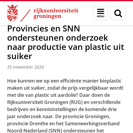
Skip
Skip
Over ons
Actueel
Nieuws
Nieuwsberichten
Menu
Zoek
to
to
en
Content
Navigation
zoeken
Provincies en SNN
ondersteunen onderzoek
naar productie van plastic uit
suiker
25 november 2020
Hoe kunnen we op een efficiënte manier bioplastic
maken uit suiker, zodat de prijs vergelijkbaar wordt
met die van plastic uit aardolie? Daar doen de
Rijksuniversiteit Groningen (RUG) en verschillende
bedrijven en kennisinstellingen de komende drie
jaar onderzoek naar. De provincie Groningen,
provincie Drenthe en het Samenwerkingsverband
Noord-Nederland (SNN) ondersteunen het