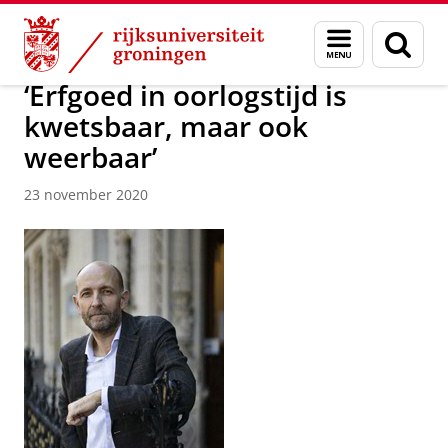
Skip
Skip
Over ons
Actueel
Nieuws
Nieuwsberichten
Menu
Zoek
to
to
en
Content
Navigation
zoeken
‘Erfgoed in oorlogstijd is
kwetsbaar, maar ook
weerbaar’
23 november 2020