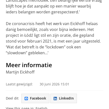
Landscapes methodiek. Een belangrijke eerste vraag
blijft hoe je dat aanpakt op een manier waarbij
ieders belangen worden gerespecteerd.’
De coronacrisis heeft het werk van Eickhoff helaas
danig bemoeilijkt, zoals voor bijna iedereen. Het
project in Łódź ligt stil en zijn oratie, die gepland
stond voor februari 2021, is met een jaar uitgesteld.
‘Wat dat betreft is de “lockdown” ook een
“slowdown” gebleken…’
Meer informatie
Martijn Eickhoff
Laatst gewijzigd:
30 juni 2026 15:01
Deel dit
Facebook
LinkedIn
View this page in:
English