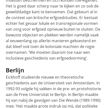
moesten beschermen en zich konden toe-eigenen.
Het is goed daar scherp naar te kijken en zo ook de
gewelddadige kant te benoemen. Dat gebeurt al in
de context van kritische erfgoedstudies. Er bestaat
echter het gevaar lokale en transregionale vormen
van zorg voor erfgoed opnieuw buiten te sluiten. De
bewuste objecten en plekken werden namelijk vaak
al eeuwenlang op allerlei manieren gekoesterd en
dat bleef ook toen de koloniale machten de regie
overnamen. ‘We moeten daarom toe naar een
inclusieve geschiedenis van erfgoedvorming’.
Berlijn
Eickhoff studeerde nieuwe en theoretische
geschiedenis aan de Universiteit van Amsterdam. In
1992-93 volgde hij vakken in de pre- en protohistorie
aan de Freie Universität te Berlijn. In Berlijn maakte
hij van nabij de gevolgen van Die Wende (1989-1990)
mee. ‘Het maakte grote indruk op mij, dat politieke