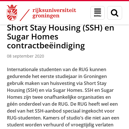
Skip
Skip
Over ons
Actueel
Nieuws
Nieuwsberichten
Menu
Zoek
to
to
en
Content
Navigation
zoeken
Short Stay Housing (SSH) en
Sugar Homes
contractbeëindiging
08 september 2020
Internationale studenten van de RUG kunnen
gedurende het eerste studiejaar in Groningen
gebruik maken van huisvesting via Short Stay
Housing (SSH) en via Sugar Homes. SSH en Sugar
Homes zijn twee onafhankelijke organisaties en
géén onderdeel van de RUG. De RUG heeft wel een
deel van het SSH-aanbod speciaal ingekocht voor
RUG-studenten. Kamers of studio’s die niet aan een
student worden verhuurd of vroegtijdig verlaten