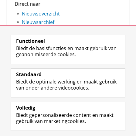
Direct naar
Nieuwsoverzicht
Nieuwsarchief
Functioneel
Biedt de basisfuncties en maakt gebruik van
geanonimiseerde cookies.
F
L
R
I
Y
Volg de RUG
a
i
S
n
o
Standaard
c
n
S
s
u
Biedt de optimale werking en maakt gebruik
e
k
-
t
T
Studiekiezers
van onder andere videocookies.
b
e
f
a
u
Maatschappij/bedrijven
o
d
e
g
b
o
I
e
r
e
Alumni
k
n
d
a
-
Volledig
p
-
R
m
k
Biedt gepersonaliseerde content en maakt
Over ons
a
p
i
-
a
gebruik van marketingcookies.
g
a
j
a
n
i
g
k
c
a
Disclaimer & Copyright
Privacy
Cookies