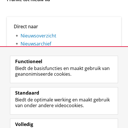
Direct naar
Nieuwsoverzicht
Nieuwsarchief
Functioneel
Biedt de basisfuncties en maakt gebruik van
geanonimiseerde cookies.
F
L
R
I
Y
Volg de RUG
a
i
S
n
o
Standaard
c
n
S
s
u
Biedt de optimale werking en maakt gebruik
e
k
-
t
T
Studiekiezers
van onder andere videocookies.
b
e
f
a
u
Maatschappij/bedrijven
o
d
e
g
b
o
I
e
r
e
Alumni
k
n
d
a
-
Volledig