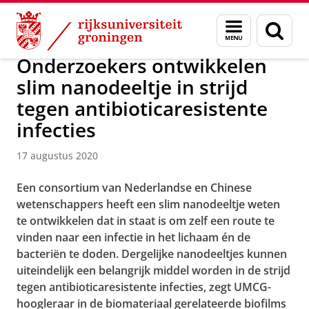
Skip
Skip
Over ons
Actueel
Nieuws
Nieuwsberichten
Menu
Zoek
to
to
en
Content
Navigation
zoeken
Onderzoekers ontwikkelen
slim nanodeeltje in strijd
tegen antibioticaresistente
infecties
17 augustus 2020
Een consortium van Nederlandse en Chinese
wetenschappers heeft een slim nanodeeltje weten
te ontwikkelen dat in staat is om zelf een route te
vinden naar een infectie in het lichaam én de
bacteriën te doden. Dergelijke nanodeeltjes kunnen
uiteindelijk een belangrijk middel worden in de strijd
tegen antibioticaresistente infecties, zegt UMCG-
hoogleraar in de biomateriaal gerelateerde biofilms