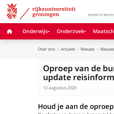
Skip
Skip
to
to
Content
Navigation
breed in kenni
Home
Onderwijs
Onderzoek
Maatsch
Over ons
Actueel
Nieuws
Nieuws
Oproep van de bu
update reisinform
12 augustus 2020
Houd je aan de oproep