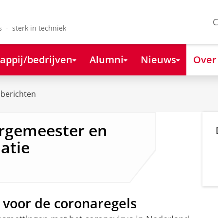
C
s - sterk in techniek
appij/bedrijven
Alumni
Nieuws
Over
berichten
rgemeester en
atie
 voor de coronaregels