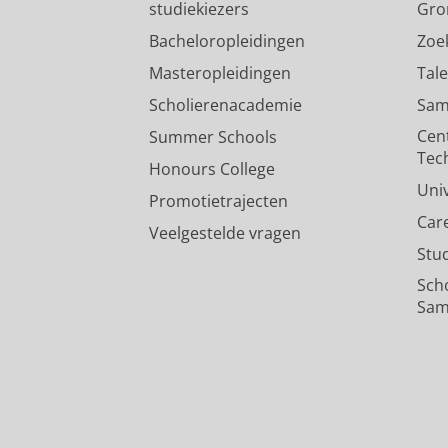
studiekiezers
Gro
Bacheloropleidingen
Zoe
Masteropleidingen
Tal
Scholierenacademie
Sam
Cen
Summer Schools
Tec
Honours College
Uni
Promotietrajecten
Car
Veelgestelde vragen
Stu
Sch
Sam