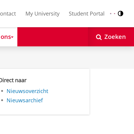
ontact
My University
Student Portal
Contr
Nederlands
English
 ons
Zoeken
Direct naar
Nieuwsoverzicht
Nieuwsarchief