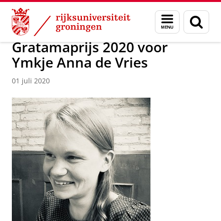
Skip
Skip
Over ons
Actueel
Nieuws
Nieuwsberichten
Menu
Zoek
to
to
en
Content
Navigation
zoeken
Gratamaprijs 2020 voor
Ymkje Anna de Vries
01 juli 2020