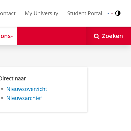
ontact
My University
Student Portal
Contr
Nederlands
English
 ons
Zoeken
Direct naar
Nieuwsoverzicht
Nieuwsarchief