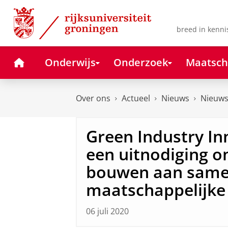
Skip
Skip
to
to
Content
Navigation
breed in kenni
Home
Onderwijs
Onderzoek
Maatsch
Over ons
Actueel
Nieuws
Nieuws
Green Industry In
een uitnodiging o
bouwen aan same
maatschappelijke
06 juli 2020