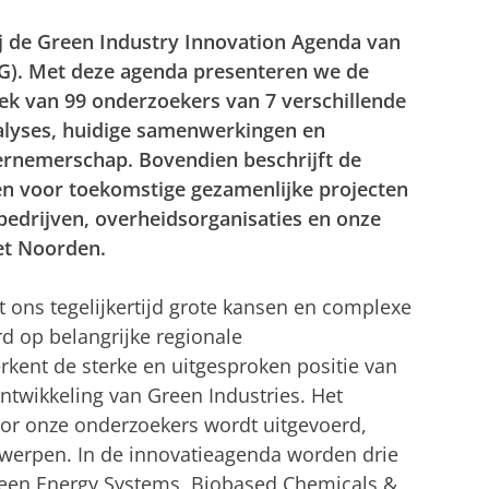
j de Green Industry Innovation Agenda van
UG). Met deze agenda presenteren we de
ek van 99 onderzoekers van 7 verschillende
alyses, huidige samenwerkingen en
dernemerschap. Bovendien beschrijft de
en voor toekomstige gezamenlijke projecten
bedrijven, overheidsorganisaties en onze
het Noorden.
 ons tegelijkertijd grote kansen en complexe
d op belangrijke regionale
kent de sterke en uitgesproken positie van
ontwikkeling van Green Industries. Het
oor onze onderzoekers wordt uitgevoerd,
rwerpen. In de innovatieagenda worden drie
reen Energy Systems, Biobased Chemicals &