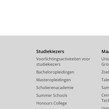
Studiekiezers
Maa
Voorlichtingsactiviteiten voor
Univ
studiekiezers
Gro
Bacheloropleidingen
Zoe
Masteropleidingen
Tal
Scholierenacademie
Sam
Cen
Summer Schools
Tec
Honours College
Uni