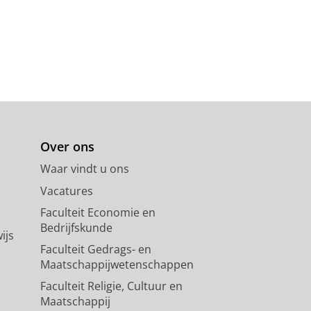
Over ons
Waar vindt u ons
Vacatures
Faculteit Economie en
Bedrijfskunde
ijs
Faculteit Gedrags- en
Maatschappijwetenschappen
Faculteit Religie, Cultuur en
Maatschappij