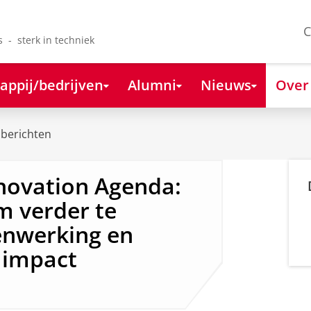
C
s - sterk in techniek
appij/bedrijven
Alumni
Nieuws
Over
berichten
novation Agenda:
m verder te
nwerking en
 impact