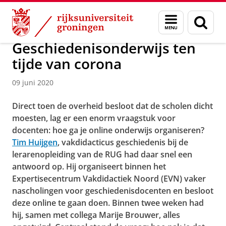
Skip
Skip
Over ons
Actueel
Nieuws
Nieuwsberichten
Menu
Zoek
to
to
en
Content
Navigation
zoeken
Geschiedenisonderwijs ten
tijde van corona
09 juni 2020
Direct toen de overheid besloot dat de scholen dicht
moesten, lag er een enorm vraagstuk voor
docenten: hoe ga je online onderwijs organiseren?
Tim Huijgen
, vakdidacticus geschiedenis bij de
lerarenopleiding van de RUG had daar snel een
antwoord op. Hij organiseert binnen het
Expertisecentrum Vakdidactiek Noord (EVN) vaker
nascholingen voor geschiedenisdocenten en besloot
deze online te gaan doen. Binnen twee weken had
hij, samen met collega Marije Brouwer, alles