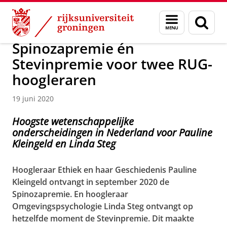
Skip
Skip
Over ons
Actueel
Nieuws
Nieuwsberichten
Menu
Zoek
to
to
en
Content
Navigation
zoeken
Spinozapremie én
Stevinpremie voor twee RUG-
hoogleraren
19 juni 2020
Hoogste wetenschappelijke
onderscheidingen in Nederland voor Pauline
Kleingeld en Linda Steg
Hoogleraar Ethiek en haar Geschiedenis Pauline
Kleingeld ontvangt in september 2020 de
Spinozapremie. En hoogleraar
Omgevingspsychologie Linda Steg ontvangt op
hetzelfde moment de Stevinpremie. Dit maakte