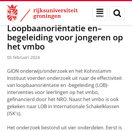
Skip
Skip
Over ons
Actueel
Nieuws
Nieuwsberichten
Menu
Zoek
to
to
en
Content
Navigation
zoeken
Loopbaanoriëntatie en–
begeleiding voor jongeren op
het vmbo
05 februari 2024
GION onderwijs/onderzoek en het Kohnstamm
Instituut voerden onderzoek uit naar de effectiviteit
van loopbaanoriëntatie en -begeleiding (LOB)-
interventies voor leerlingen op het vmbo,
gefinancierd door het NRO. Naast het vmbo is ook
gekeken naar LOB in Internationale Schakelklassen
(ISK's).
Het onderzoek bestond uit vier onderdelen. Eerst is