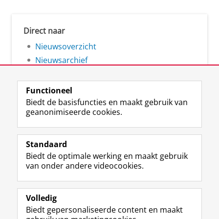
Direct naar
Nieuwsoverzicht
Nieuwsarchief
Functioneel
Biedt de basisfuncties en maakt gebruik van
geanonimiseerde cookies.
F
L
R
I
Y
Volg de RUG
a
i
S
n
o
Standaard
c
n
S
s
u
Biedt de optimale werking en maakt gebruik
e
k
-
t
T
Studiekiezers
van onder andere videocookies.
b
e
f
a
u
Maatschappij/bedrijven
o
d
e
g
b
o
I
e
r
e
Alumni
k
n
d
a
-
Volledig
p
-
R
m
k
Biedt gepersonaliseerde content en maakt
Over ons
a
p
i
-
a