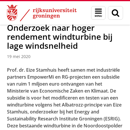
Skip
Skip
Over ons
Actueel
Nieuws
Nieuwsberichten
Menu
Zoek
to
to
en
Content
Navigation
zoeken
Onderzoek naar hoger
rendement windturbine bij
lage windsnelheid
19 mei 2020
Prof. dr. Eize Stamhuis heeft samen met industriële
partners EmpowerMi en RG-projecten een subsidie
van ruim 1 miljoen euro ontvangen van het
Ministerie van Economische Zaken en Klimaat. De
subsidie is voor het modificeren en testen van een
windturbine volgens het Albatrozz-principe van Eize
Stamhuis, onderzoeker bij het Energy and
Sustainability Research Institute Groningen (ESRIG).
Deze bestaande windturbine in de Noordoostpolder