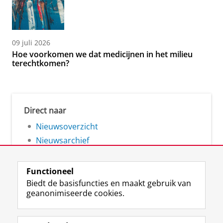
09 juli 2026
Hoe voorkomen we dat medicijnen in het milieu
terechtkomen?
Direct naar
Nieuwsoverzicht
Nieuwsarchief
Functioneel
Biedt de basisfuncties en maakt gebruik van
geanonimiseerde cookies.
F
L
R
I
Y
Volg de RUG
a
i
S
n
o