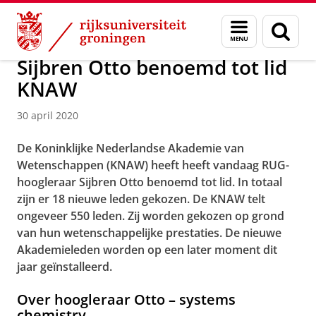
Skip
Skip
Over ons
Actueel
Nieuws
Nieuwsberichten
Menu
Zoek
to
to
en
Content
Navigation
zoeken
Sijbren Otto benoemd tot lid
KNAW
30 april 2020
De Koninklijke Nederlandse Akademie van
Wetenschappen (KNAW) heeft heeft vandaag RUG-
hoogleraar Sijbren Otto benoemd tot lid. In totaal
zijn er 18 nieuwe leden gekozen. De KNAW telt
ongeveer 550 leden. Zij worden gekozen op grond
van hun wetenschappelijke prestaties. De nieuwe
Akademieleden worden op een later moment dit
jaar geïnstalleerd.
Over hoogleraar Otto – systems
chemistry