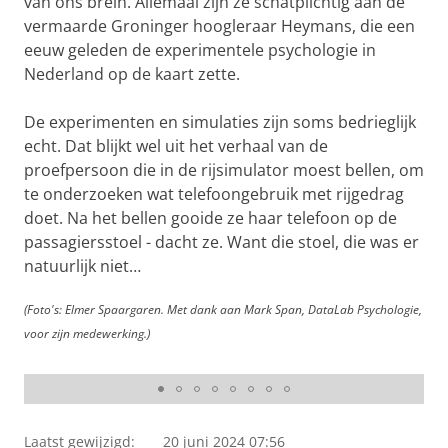
van ons brein. Allemaal zijn ze schatplichtig aan de
vermaarde Groninger hoogleraar Heymans, die een
eeuw geleden de experimentele psychologie in
Nederland op de kaart zette.
De experimenten en simulaties zijn soms bedrieglijk
echt. Dat blijkt wel uit het verhaal van de
proefpersoon die in de rijsimulator moest bellen, om
te onderzoeken wat telefoongebruik met rijgedrag
doet. Na het bellen gooide ze haar telefoon op de
passagiersstoel - dacht ze. Want die stoel, die was er
natuurlijk niet…
Hoe reageren we op andere weggebruikers, wat doet
afleiding met ons, wat voor invloed heeft veroudering op
(Foto's: Elmer Spaargaren. Met dank aan Mark Span, DataLab Psychologie,
rijgedrag? De nieuwste rijsimulator heeft een
voor zijn medewerking.)
bewegende voet, waardoor je bij gas geven ook echt in
je stoel wordt gedrukt.
Laatst gewijzigd:
20 juni 2024 07:56