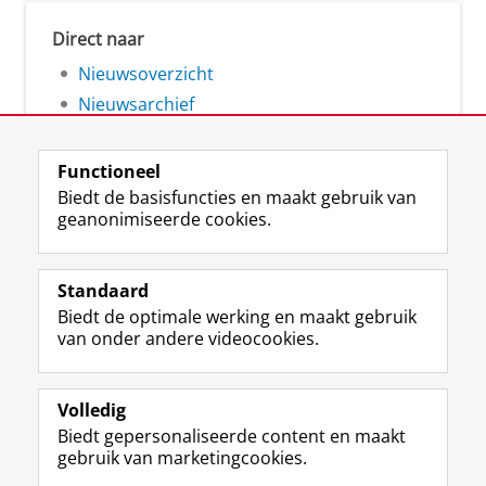
Direct naar
Nieuwsoverzicht
Nieuwsarchief
Functioneel
Biedt de basisfuncties en maakt gebruik van
geanonimiseerde cookies.
F
L
R
I
Y
Volg de RUG
a
i
S
n
o
Standaard
c
n
S
s
u
Biedt de optimale werking en maakt gebruik
e
k
-
t
T
Studiekiezers
van onder andere videocookies.
b
e
f
a
u
Maatschappij/bedrijven
o
d
e
g
b
o
I
e
r
e
Alumni
k
n
d
a
-
Volledig
p
-
R
m
k
Biedt gepersonaliseerde content en maakt
Over ons
a
p
i
-
a
gebruik van marketingcookies.
g
a
j
a
n