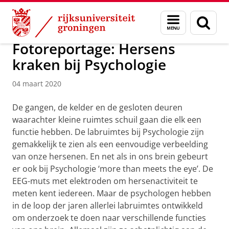
Skip
Skip
Over ons
Actueel
Nieuws
Nieuwsberichten
Menu
Zoek
to
to
en
Content
Navigation
zoeken
Fotoreportage: Hersens
kraken bij Psychologie
04 maart 2020
De gangen, de kelder en de gesloten deuren
waarachter kleine ruimtes schuil gaan die elk een
functie hebben. De labruimtes bij Psychologie zijn
gemakkelijk te zien als een eenvoudige verbeelding
van onze hersenen. En net als in ons brein gebeurt
er ook bij Psychologie ‘more than meets the eye’. De
EEG-muts met elektroden om hersenactiviteit te
meten kent iedereen. Maar de psychologen hebben
in de loop der jaren allerlei labruimtes ontwikkeld
om onderzoek te doen naar verschillende functies