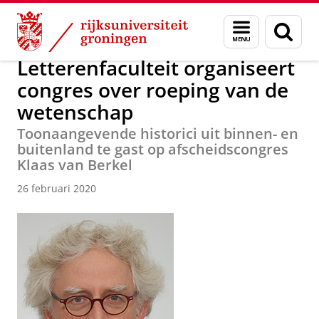
Skip
Skip
Over ons
Actueel
Nieuws
Nieuwsberichten
Menu
Zoek
to
to
en
Content
Navigation
zoeken
Letterenfaculteit organiseert
congres over roeping van de
wetenschap
Toonaangevende historici uit binnen- en
buitenland te gast op afscheidscongres
Klaas van Berkel
26 februari 2020