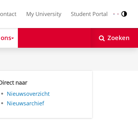
ontact
My University
Student Portal
Contr
Nederlands
English
 ons
Zoeken
Direct naar
Nieuwsoverzicht
Nieuwsarchief