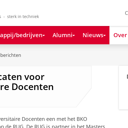
C
s - sterk in techniek
appij/bedrijven
Alumni
Nieuws
Over
berichten
icaten voor
ire Docenten
ersitaire Docenten een met het BKO
van de RUG. De RUG is partner in het Masters