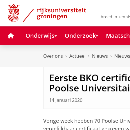
Skip
Skip
to
to
Content
Navigation
breed in kenni
Home
Onderwijs
Onderzoek
Maatsch
Over ons
Actueel
Nieuws
Nieuws
Eerste BKO certif
Poolse Universita
14 januari 2020
Vorige week hebben 70 Poolse Univ
vergelijkbaar certificaat gekregen 