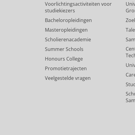
Voorlichtingsactiviteiten voor
Univ
studiekiezers
Gro
Bacheloropleidingen
Zoe
Masteropleidingen
Tal
Scholierenacademie
Sam
Cen
Summer Schools
Tec
Honours College
Uni
Promotietrajecten
Car
Veelgestelde vragen
Stu
Sch
Sam