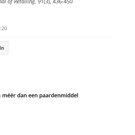
nal of Retailing
, 91(3), 436-450
:20
In
om méér dan een paardenmiddel