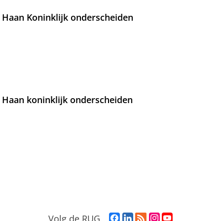
 Haan Koninklijk onderscheiden
 Haan koninklijk onderscheiden
F
L
R
I
Y
Volg de RUG