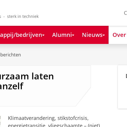
C
s - sterk in techniek
appij/bedrijven
Alumni
Nieuws
Over
berichten
rzaam laten
anzelf
Klimaatverandering, stikstofcrisis,
energietransitie, vliegschaamte – (niet)