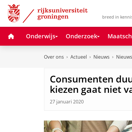
Skip
Skip
to
to
Content
Navigation
breed in kenni
Home
Onderwijs
Onderzoek
Maatsch
Over ons
Actueel
Nieuws
Nieuws
Consumenten duu
kiezen gaat niet v
27 januari 2020