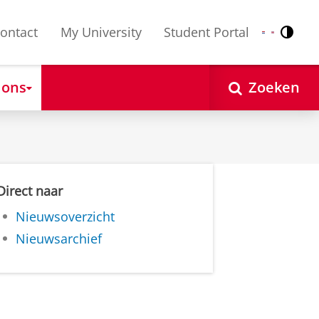
ontact
My University
Student Portal
Contr
Nederlands
English
 ons
Zoeken
Direct naar
Nieuwsoverzicht
Nieuwsarchief