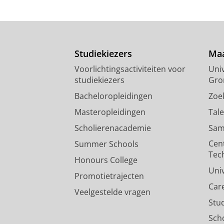
Studiekiezers
Maa
Voorlichtingsactiviteiten voor
Univ
studiekiezers
Gro
Bacheloropleidingen
Zoe
Masteropleidingen
Tal
Scholierenacademie
Sam
Cen
Summer Schools
Tec
Honours College
Uni
Promotietrajecten
Car
Veelgestelde vragen
Stu
Sch