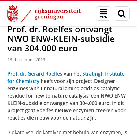
Skip
Skip
Over ons
Actueel
Nieuws
Nieuwsberichten
Menu
Zoek
to
to
en
Content
Navigation
zoeken
Prof. dr. Roelfes ontvangt
NWO ENW-KLEIN-subsidie
van 304.000 euro
13 december 2019
Prof. dr. Gerard Roelfes
van het
Stratingh Institute
for Chemistry
heeft voor zijn project ‘Designer
enzymes with unnatural amino acids as catalytic
residue for new-to-nature catalysis’ een NWO ENW-
KLEIN-subsidie ontvangen van 304.000 euro. In dit
project gaat Roelfes nieuwe enzymen creëren voor
reacties die nieuw voor de natuur zijn.
Biokatalyse, de katalyse met behulp van enzymen, is