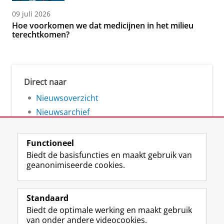
09 juli 2026
Hoe voorkomen we dat medicijnen in het milieu
terechtkomen?
Direct naar
Nieuwsoverzicht
Nieuwsarchief
Functioneel
Biedt de basisfuncties en maakt gebruik van
geanonimiseerde cookies.
F
L
R
I
Y
Volg de RUG
a
i
S
n
o
Standaard
c
n
S
s
u
Biedt de optimale werking en maakt gebruik
e
k
-
t
T
Studiekiezers
van onder andere videocookies.
b
e
f
a
u