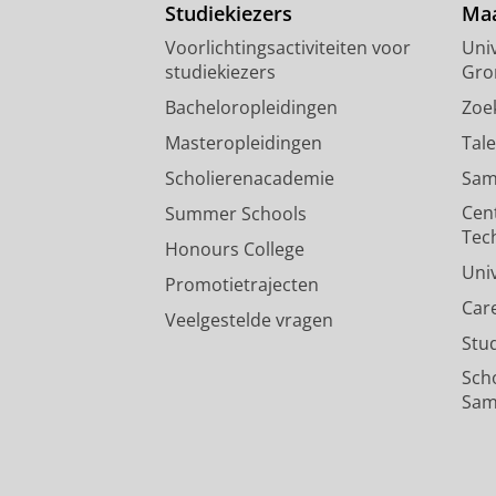
Studiekiezers
Maa
Voorlichtingsactiviteiten voor
Univ
studiekiezers
Gro
Bacheloropleidingen
Zoe
Masteropleidingen
Tal
Scholierenacademie
Sam
Cen
Summer Schools
Tec
Honours College
Uni
Promotietrajecten
Car
Veelgestelde vragen
Stu
Sch
Sam