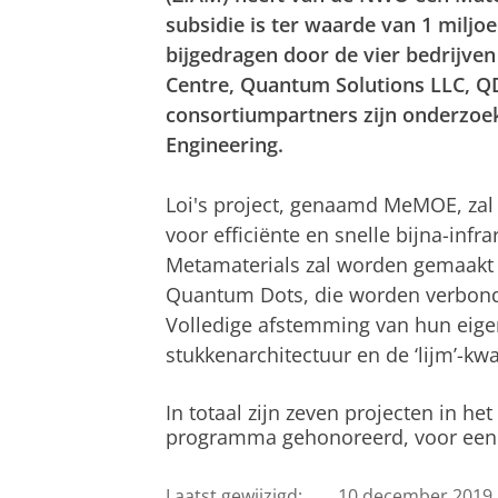
subsidie ​​is ter waarde van 1 mil
bijgedragen door de vier bedrijve
Centre, Quantum Solutions LLC, QD
consortiumpartners zijn onderzoek
Engineering.
Loi's project, genaamd MeMOE, zal
voor efficiënte en snelle bijna-infr
Metamaterials zal worden gemaakt v
Quantum Dots, die worden verbonden
Volledige afstemming van hun eige
stukkenarchitectuur en de ‘lijm’-kwal
In totaal zijn zeven projecten in he
programma gehonoreerd, voor een t
Laatst gewijzigd:
10 december 2019 