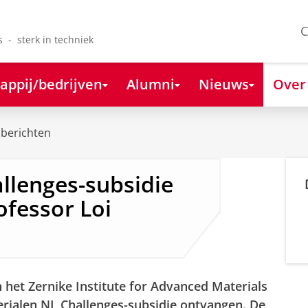
C
s - sterk in techniek
appij/bedrijven
Alumni
Nieuws
Over
berichten
llenges-subsidie
fessor Loi
 het Zernike Institute for Advanced Materials
rialen NL Challenges-subsidie ontvangen. De