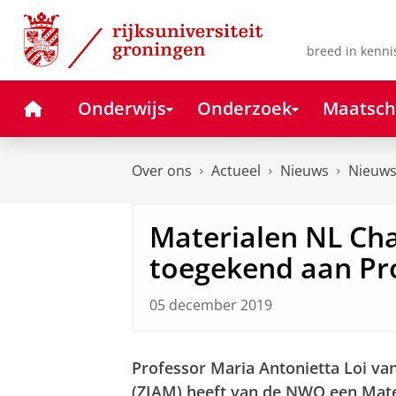
Skip
Skip
to
to
Content
Navigation
breed in kenni
Home
Onderwijs
Onderzoek
Maatsch
Over ons
Actueel
Nieuws
Nieuws
Materialen NL Cha
toegekend aan Pro
05 december 2019
Professor Maria Antonietta Loi van
(ZIAM) heeft van de NWO een Mate