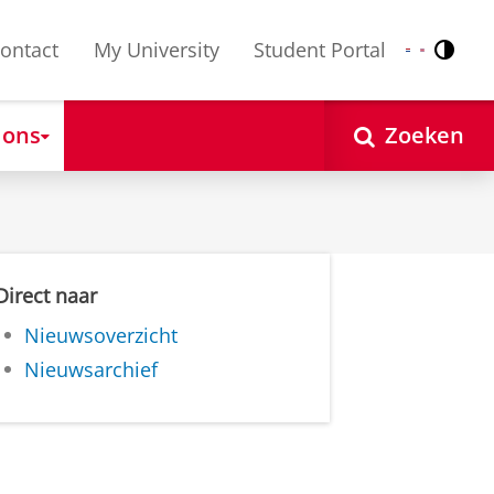
ontact
My University
Student Portal
Contr
Nederlands
English
 ons
Zoeken
Direct naar
Nieuwsoverzicht
Nieuwsarchief