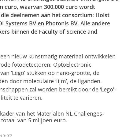
joen euro, waarvan 300.000 euro wordt
n die deelnemen aan het consortium: Holst
I Systems BV en Photonis BV. Alle andere
ers binnen de Faculty of Science and
 een nieuw kunstmatig materiaal ontwikkelen
arode fotodetectoren: OptoElectronic
an ‘Lego’ stukken op nano-grootte, de
 door moleculaire ‘lijm’, de liganden.
nschappen zal worden bereikt door de ‘Lego’-
iteit te variëren.
t kader van het Materialen NL Challenges-
otaal van 5 miljoen euro.
12:27