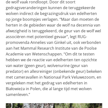
de wolf vaak rondloopt. Door dit soort
gedragsveranderingen kunnen de teruggekeerde
wolven indirect de begrazingsdruk van edelherten
op jonge boompjes verlagen. “Maar dan moeten de
herten in de gebieden waar de wolf na decennia van
afwezigheid is teruggekeerd, de geur van de wolf wel
associëren met potentieel gevaar”, legt RUG-
promovenda Annelies van Ginkel uit, ook verbonden
aan het Mammal Research Institute van de Poolse
Academie van Wetenschappen. “Om dit te testen
hebben we de reactie van edelherten ten opzichte
van water (geen geur), wolvenurine (geur van
predator) en allesreiniger (onbekende geur) bekeken
met cameravallen in Nationaal Park Veluwezoom, en
vergeleken met het gedrag van edelherten in
Białowieża in Polen, die al lange tijd met wolven
samenleven.”