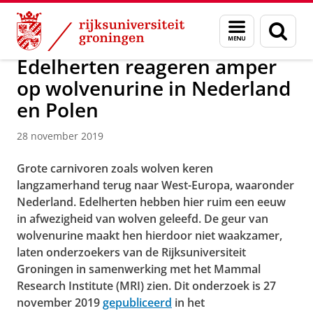
Skip
Skip
Over ons
Actueel
Nieuws
Nieuwsberichten
Menu
Zoek
to
to
en
Content
Navigation
zoeken
Edelherten reageren amper
op wolvenurine in Nederland
en Polen
28 november 2019
Grote carnivoren zoals wolven keren
langzamerhand terug naar West-Europa, waaronder
Nederland. Edelherten hebben hier ruim een eeuw
in afwezigheid van wolven geleefd. De geur van
wolvenurine maakt hen hierdoor niet waakzamer,
laten onderzoekers van de Rijksuniversiteit
Groningen in samenwerking met het Mammal
Research Institute (MRI) zien. Dit onderzoek is 27
november 2019
gepubliceerd
in het