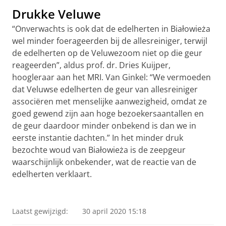
Drukke Veluwe
“Onverwachts is ook dat de edelherten in Białowieża
wel minder foerageerden bij de allesreiniger, terwijl
de edelherten op de Veluwezoom niet op die geur
reageerden”, aldus prof. dr. Dries Kuijper,
hoogleraar aan het MRI. Van Ginkel: “We vermoeden
dat Veluwse edelherten de geur van allesreiniger
associëren met menselijke aanwezigheid, omdat ze
goed gewend zijn aan hoge bezoekersaantallen en
de geur daardoor minder onbekend is dan we in
eerste instantie dachten.” In het minder druk
bezochte woud van Białowieża is de zeepgeur
waarschijnlijk onbekender, wat de reactie van de
edelherten verklaart.
Reactie van edelhert op wolvenurine in Nederland en
Polen
Pas uw cookie instellingen aan
om deze
video te zien
Laatst gewijzigd:
30 april 2020 15:18