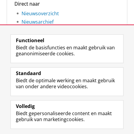
Direct naar
Nieuwsoverzicht
Nieuwsarchief
Functioneel
Biedt de basisfuncties en maakt gebruik van
geanonimiseerde cookies.
F
L
R
I
Y
Volg de RUG
a
i
S
n
o
Standaard
c
n
S
s
u
Biedt de optimale werking en maakt gebruik
e
k
-
t
T
Studiekiezers
van onder andere videocookies.
b
e
f
a
u
Maatschappij/bedrijven
o
d
e
g
b
o
I
e
r
e
Alumni
k
n
d
a
-
Volledig
p
-
R
m
k
Biedt gepersonaliseerde content en maakt
Over ons
a
p
i
-
a
gebruik van marketingcookies.
g
a
j
a
n
i
g
k
c
a
Disclaimer & Copyright
Privacy
Cookies