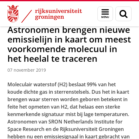
Skip
Skip
Over ons
Actueel
Nieuws
Nieuwsberichten
Menu
Zoek
to
to
en
Content
Navigation
zoeken
Astronomen brengen nieuwe
emissielijn in kaart om meest
voorkomende molecuul in
het heelal te traceren
07 november 2019
Moleculair waterstof (H2) beslaat 99% van het
koude dichte gas in sterrenstelsels. Dus het in kaart
brengen waar sterren worden geboren betekent in
feite het opmeten van H2, dat helaas een sterke
kenmerkende signatuur mist bij lage temperaturen.
Astronomen van SRON Netherlands Institute for
Space Research en de Rijksuniversiteit Groningen
hebben nu een emissiesignaal in kaart gebracht van