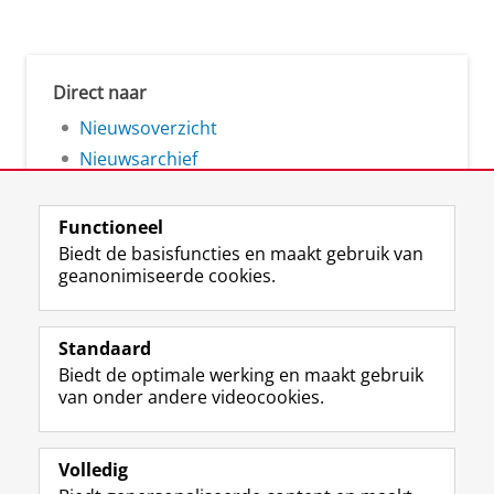
Direct naar
Nieuwsoverzicht
Nieuwsarchief
Functioneel
Biedt de basisfuncties en maakt gebruik van
geanonimiseerde cookies.
F
L
R
I
Y
Volg de RUG
a
i
S
n
o
Standaard
c
n
S
s
u
Biedt de optimale werking en maakt gebruik
e
k
-
t
T
Studiekiezers
van onder andere videocookies.
b
e
f
a
u
Maatschappij/bedrijven
o
d
e
g
b
o
I
e
r
e
Alumni
k
n
d
a
-
Volledig
p
-
R
m
k