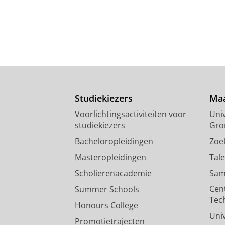
Studiekiezers
Maa
Voorlichtingsactiviteiten voor
Univ
studiekiezers
Gro
Bacheloropleidingen
Zoe
Masteropleidingen
Tal
Scholierenacademie
Sam
Cen
Summer Schools
Tec
Honours College
Uni
Promotietrajecten