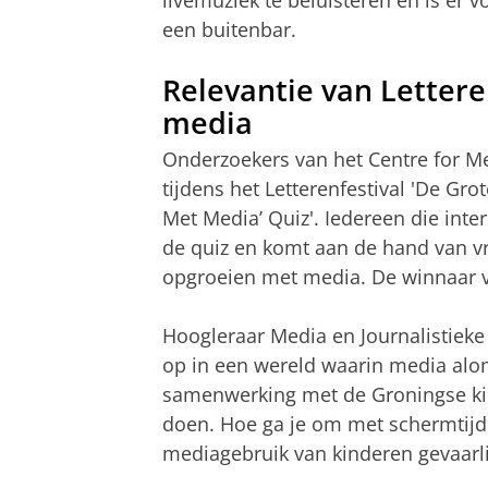
livemuziek te beluisteren en is er v
een buitenbar.
Relevantie van Letter
media
Onderzoekers van het Centre for M
tijdens het Letterenfestival 'De G
Met Media’ Quiz'. Iedereen die int
de quiz en komt aan de hand van v
opgroeien met media. De winnaar va
Hoogleraar Media en Journalistieke
op in een wereld waarin media alom
samenwerking met de Groningse ki
doen. Hoe ga je om met schermtijd 
mediagebruik van kinderen gevaarlijk