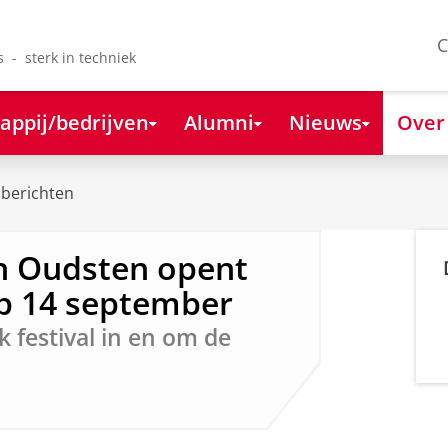
C
s - sterk in techniek
appij/bedrijven
Alumni
Nieuws
Over
berichten
n Oudsten opent
op 14 september
 festival in en om de