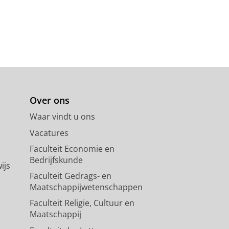
Over ons
Waar vindt u ons
Vacatures
Faculteit Economie en
Bedrijfskunde
ijs
Faculteit Gedrags- en
Maatschappijwetenschappen
Faculteit Religie, Cultuur en
Maatschappij