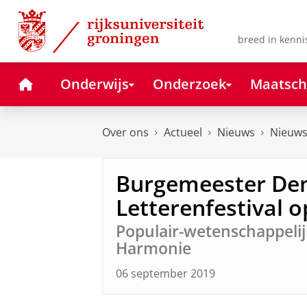
Skip
Skip
to
to
Content
Navigation
breed in kenni
Home
Onderwijs
Onderzoek
Maatsch
Over ons
Actueel
Nieuws
Nieuws
Burgemeester De
Letterenfestival 
Populair-wetenschappelijk
Harmonie
06 september 2019