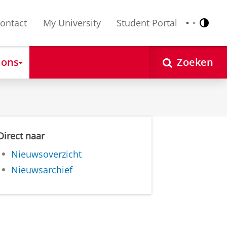
ontact
My University
Student Portal
Contr
Nederlands
English
 ons
Zoeken
Direct naar
Nieuwsoverzicht
Nieuwsarchief