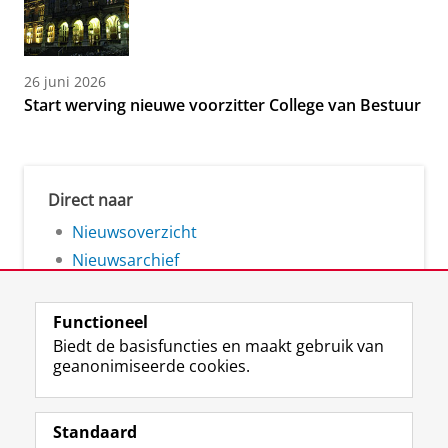
26 juni 2026
Start werving nieuwe voorzitter College van Bestuur
Direct naar
Nieuwsoverzicht
Nieuwsarchief
Functioneel
Biedt de basisfuncties en maakt gebruik van
geanonimiseerde cookies.
F
L
R
I
Y
Volg de RUG
a
i
S
n
o
Standaard
c
n
S
s
u