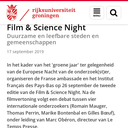
Skip
Skip
Over ons
Actueel
Nieuws
Nieuwsberichten
Menu
Zoek
to
to
en
Content
Navigation
zoeken
Film & Science Night
Duurzame en leefbare steden en
gemeenschappen
17 september 2019
In het kader van het 'groene jaar' ter gelegenheid
van de
Europese Nacht van de onderzoek(st)er
,
organiseren de Franse ambassade en het Institut
français des Pays-Bas op 26 september de tweede
editie van de
Film & Science Night
. Na de
filmvertoning volgt een debat tussen vier
internationale onderzoekers (
Romain Mauger
,
Thomas Perrin
,
Marike Bontenbal
en
Gilles Bœuf
),
onder leiding van Marc Obéron, directeur van Le
Temps Presse.