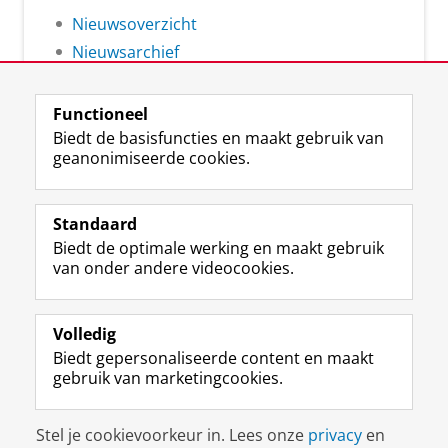
Nieuwsoverzicht
Nieuwsarchief
Functioneel
Biedt de basisfuncties en maakt gebruik van
geanonimiseerde cookies.
F
L
R
I
Y
Volg de RUG
a
i
S
n
o
Standaard
c
n
S
s
u
Biedt de optimale werking en maakt gebruik
e
k
-
t
T
Studiekiezers
van onder andere videocookies.
b
e
f
a
u
Maatschappij/bedrijven
o
d
e
g
b
o
I
e
r
e
Alumni
k
n
d
a
-
Volledig
p
-
R
m
k
Biedt gepersonaliseerde content en maakt
Over ons
a
p
i
-
a
gebruik van marketingcookies.
g
a
j
a
n
i
g
k
c
a
Disclaimer & Copyright
Privacy
Cookies
n
i
s
c
a
Stel je cookievoorkeur in. Lees onze
privacy
en
Inloggen