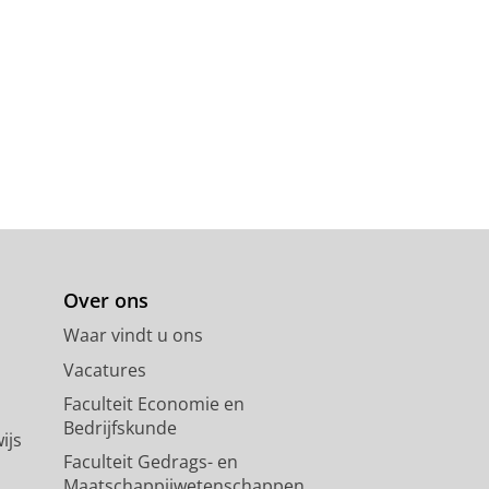
Over ons
Waar vindt u ons
Vacatures
Faculteit Economie en
Bedrijfskunde
ijs
Faculteit Gedrags- en
Maatschappijwetenschappen