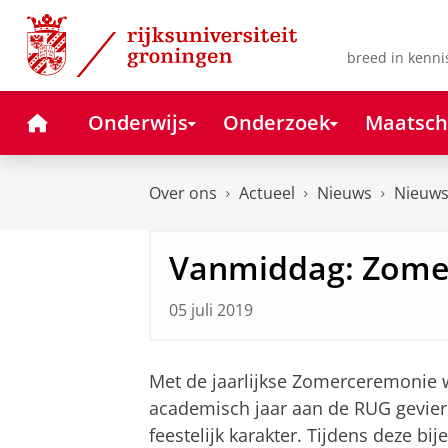
Skip
Skip
to
to
Content
Navigation
breed in kenni
Home
Onderwijs
Onderzoek
Maatsch
Over ons
Actueel
Nieuws
Nieuws
Vanmiddag: Zome
05 juli 2019
Met de jaarlijkse Zomerceremonie wo
academisch jaar aan de RUG gevierd
feestelijk karakter. Tijdens deze b