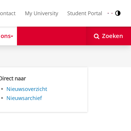
ontact
My University
Student Portal
Contr
Nederlands
English
 ons
Zoeken
Direct naar
Nieuwsoverzicht
Nieuwsarchief