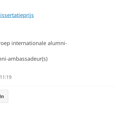
ssertatieprijs
groep internationale alumni-
mni-ambassadeur(s)
11:19
In