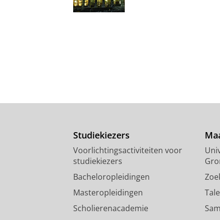
Studiekiezers
Maa
Voorlichtingsactiviteiten voor
Univ
studiekiezers
Gro
Bacheloropleidingen
Zoe
Masteropleidingen
Tal
Scholierenacademie
Sam