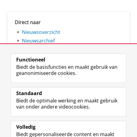
Direct naar
Nieuwsoverzicht
Nieuwsarchief
Functioneel
Biedt de basisfuncties en maakt gebruik van
geanonimiseerde cookies.
F
L
R
I
Y
Volg de RUG
a
i
S
n
o
Standaard
c
n
S
s
u
Biedt de optimale werking en maakt gebruik
e
k
-
t
T
Studiekiezers
van onder andere videocookies.
b
e
f
a
u
Maatschappij/bedrijven
o
d
e
g
b
o
I
e
r
e
Alumni
k
n
d
a
-
Volledig
p
-
R
m
k
Biedt gepersonaliseerde content en maakt
Over ons