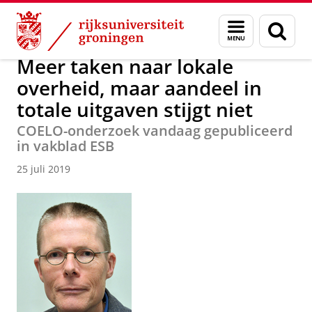
Skip
Skip
Over ons
Actueel
Nieuws
Nieuwsberichten
Menu
Zoek
to
to
en
Content
Navigation
zoeken
Meer taken naar lokale
overheid, maar aandeel in
totale uitgaven stijgt niet
COELO-onderzoek vandaag gepubliceerd
in vakblad ESB
25 juli 2019