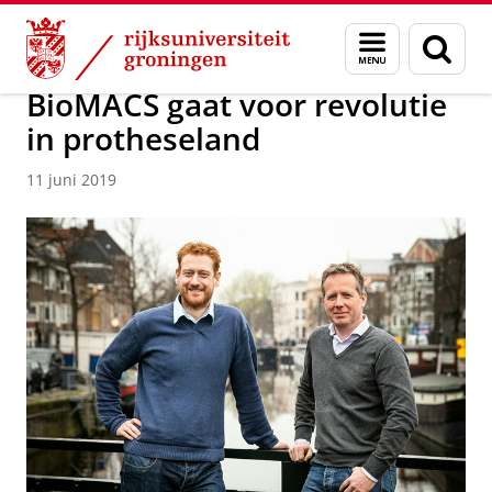
Skip
Skip
Over ons
Actueel
Nieuws
Nieuwsberichten
Menu
Zoek
to
to
en
Content
Navigation
zoeken
BioMACS gaat voor revolutie
in protheseland
11 juni 2019