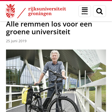
Skip
Skip
Over ons
Actueel
Nieuws
Nieuwsberichten
Menu
Zoek
to
to
en
Content
Navigation
zoeken
Alle remmen los voor een
groene universiteit
25 juni 2019