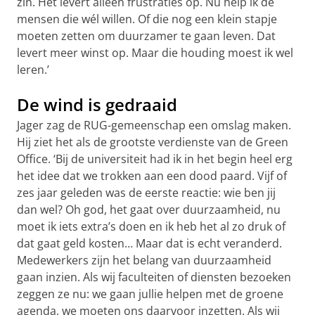
zin. Het levert alleen frustraties op. Nu help ik de
mensen die wél willen. Of die nog een klein stapje
moeten zetten om duurzamer te gaan leven. Dat
levert meer winst op. Maar die houding moest ik wel
leren.’
De wind is gedraaid
Jager zag de RUG-gemeenschap een omslag maken.
Hij ziet het als de grootste verdienste van de Green
Office. ‘Bij de universiteit had ik in het begin heel erg
het idee dat we trokken aan een dood paard. Vijf of
zes jaar geleden was de eerste reactie: wie ben jij
dan wel? Oh god, het gaat over duurzaamheid, nu
moet ik iets extra’s doen en ik heb het al zo druk of
dat gaat geld kosten… Maar dat is echt veranderd.
Medewerkers zijn het belang van duurzaamheid
gaan inzien. Als wij faculteiten of diensten bezoeken
zeggen ze nu: we gaan jullie helpen met de groene
agenda, we moeten ons daarvoor inzetten. Als wij