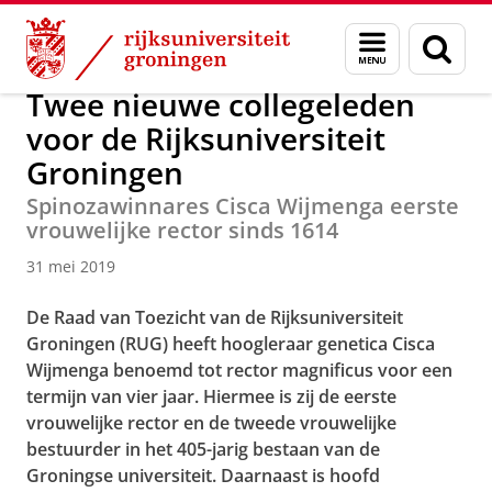
Skip
Skip
Over ons
Actueel
Nieuws
Nieuwsberichten
Menu
Zoek
to
to
en
Content
Navigation
zoeken
Twee nieuwe collegeleden
voor de Rijksuniversiteit
Groningen
Spinozawinnares Cisca Wijmenga eerste
vrouwelijke rector sinds 1614
31 mei 2019
De Raad van Toezicht van de Rijksuniversiteit
Groningen (RUG) heeft hoogleraar genetica Cisca
Wijmenga benoemd tot rector magnificus voor een
termijn van vier jaar. Hiermee is zij de eerste
vrouwelijke rector en de tweede vrouwelijke
bestuurder in het 405-jarig bestaan van de
Groningse universiteit. Daarnaast is hoofd