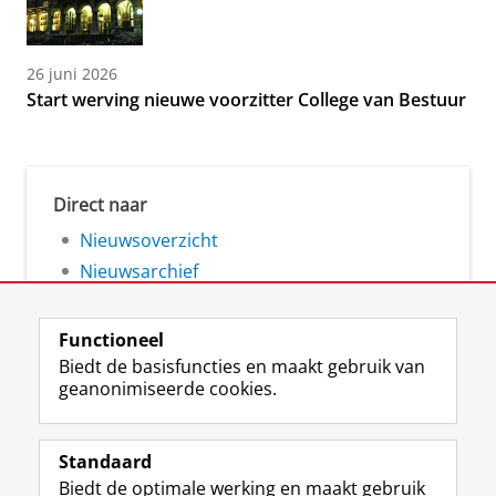
26 juni 2026
Start werving nieuwe voorzitter College van Bestuur
Direct naar
Nieuwsoverzicht
Nieuwsarchief
Functioneel
Biedt de basisfuncties en maakt gebruik van
geanonimiseerde cookies.
F
L
R
I
Y
Volg de RUG
a
i
S
n
o
Standaard
c
n
S
s
u
Biedt de optimale werking en maakt gebruik
e
k
-
t
T
Studiekiezers