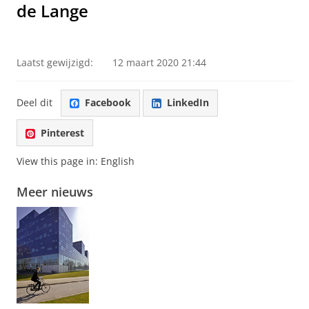
de Lange
Waarom de RUG een eredoctoraat toekende aan Titia de
Lange
Pas uw cookie instellingen aan
om deze
video te zien
Laatst gewijzigd:
12 maart 2020 21:44
Deel dit
Facebook
LinkedIn
Pinterest
View this page in:
English
Meer nieuws