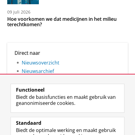
09 juli 2026
Hoe voorkomen we dat medicijnen in het milieu
terechtkomen?
Direct naar
Nieuwsoverzicht
Nieuwsarchief
Functioneel
Biedt de basisfuncties en maakt gebruik van
geanonimiseerde cookies.
F
L
R
I
Y
Volg de RUG
a
i
S
n
o
Standaard
c
n
S
s
u
Biedt de optimale werking en maakt gebruik
e
k
-
t
T
Studiekiezers