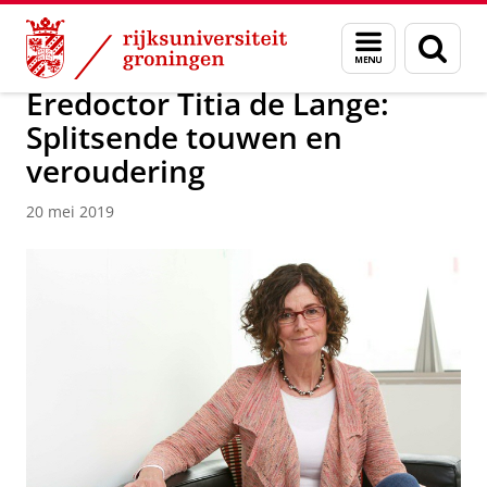
Skip
Skip
Over ons
Actueel
Nieuws
Nieuwsberichten
Menu
Zoek
to
to
en
Content
Navigation
zoeken
Eredoctor Titia de Lange:
Splitsende touwen en
veroudering
20 mei 2019