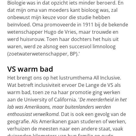
Biologie was in dat opzicht iets minder beroerd. En
dat mijn oma van moeders kant bioloog was, zal
onbewust mijn keuze voor die studie hebben
beïnvloed. Oma promoveerde in 1911 bij de bekende
wetenschapper Hugo de Vries, maar trouwde en
werd huisvrouw. Toen haar dochters het huis uit
waren, werd ze alsnog een succesvol limnoloog
(zoetwaterwetenschapper, BP).'
VS warm bad
Het brengt ons op het lustrumthema All Inclusive.
Wat betreft inclusiviteit ervoer De Lange de VS als
warm bad, toen ze na haar promotie ging werken
aan de University of California. '
De meerderheid in het
lab was Amerikaans, maar buitenlanders werden
enthousiast verwelkomd.
Dat is ook een gevolg van de
geografie. Als Amerikanen gaan studeren of werken,
verhuizen de meesten naar een andere staat, vaak
duizenden kilometers van hun familie en oude