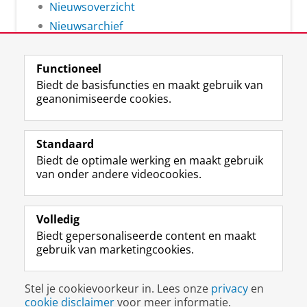
Nieuwsoverzicht
Nieuwsarchief
Functioneel
Biedt de basisfuncties en maakt gebruik van
geanonimiseerde cookies.
F
L
R
I
Y
Volg de RUG
a
i
S
n
o
Standaard
c
n
S
s
u
Biedt de optimale werking en maakt gebruik
e
k
-
t
T
Studiekiezers
van onder andere videocookies.
b
e
f
a
u
Maatschappij/bedrijven
o
d
e
g
b
o
I
e
r
e
Alumni
k
n
d
a
-
Volledig
p
-
R
m
k
Biedt gepersonaliseerde content en maakt
Over ons
a
p
i
-
a
gebruik van marketingcookies.
g
a
j
a
n
i
g
k
c
a
Disclaimer & Copyright
Privacy
Cookies
n
i
s
c
a
Stel je cookievoorkeur in. Lees onze
privacy
en
Inloggen
a
n
u
o
l
cookie disclaimer
voor meer informatie.