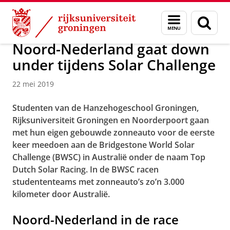
Skip
Skip
Over ons
Actueel
Nieuws
Nieuwsberichten
Menu
Zoek
to
to
en
Content
Navigation
zoeken
Noord-Nederland gaat down
under tijdens Solar Challenge
22 mei 2019
Studenten van de Hanzehogeschool Groningen,
Rijksuniversiteit Groningen en Noorderpoort gaan
met hun eigen gebouwde zonneauto voor de eerste
keer meedoen aan de Bridgestone World Solar
Challenge (BWSC) in Australië onder de naam Top
Dutch Solar Racing. In de BWSC racen
studententeams met zonneauto’s zo’n 3.000
kilometer door Australië.
Noord-Nederland in de race