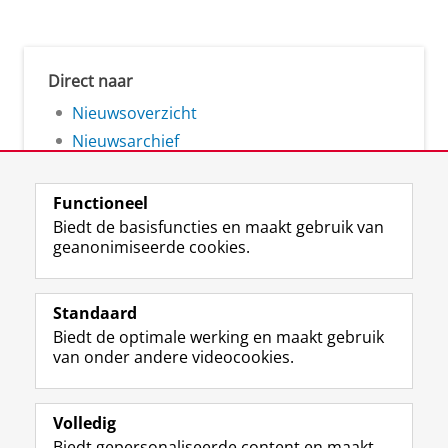
Direct naar
Nieuwsoverzicht
Nieuwsarchief
Functioneel
Biedt de basisfuncties en maakt gebruik van
geanonimiseerde cookies.
F
L
R
I
Y
Volg de RUG
a
i
S
n
o
Standaard
c
n
S
s
u
Biedt de optimale werking en maakt gebruik
e
k
-
t
T
Studiekiezers
van onder andere videocookies.
b
e
f
a
u
Maatschappij/bedrijven
o
d
e
g
b
o
I
e
r
e
Alumni
k
n
d
a
-
Volledig
p
-
R
m
k
Biedt gepersonaliseerde content en maakt