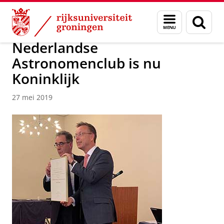
Skip
Skip
Over ons
Actueel
Nieuws
Nieuwsberichten
Menu
Zoek
to
to
en
Content
Navigation
zoeken
Nederlandse
Astronomenclub is nu
Koninklijk
27 mei 2019