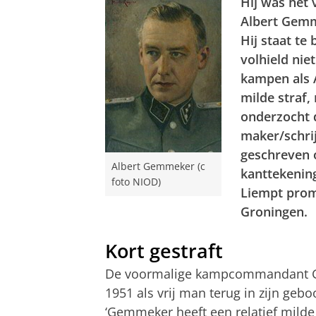
Hij
was het v
Albert Gem
Hij staat te
volhield nie
kampen als 
milde straf,
onderzocht d
maker/schrij
geschreven o
Albert Gemmeker (c
kanttekenin
foto NIOD)
Liempt promo
Groningen.
Kort gestraft
De voormalige kampcommandant Gem
1951 als vrij man terug in zijn geb
‘Gemmeker heeft een relatief milde 