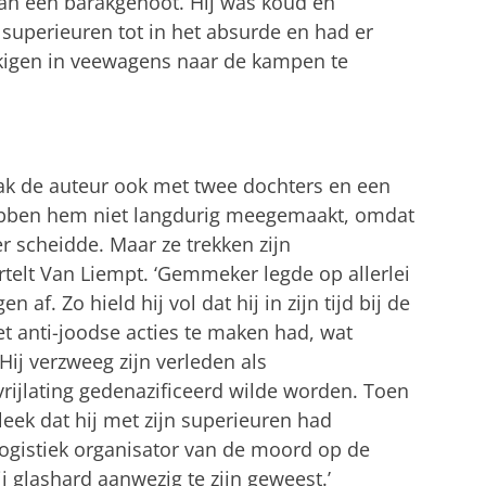
van een barakgenoot. Hij was koud en
uperieuren tot in het absurde en had er
kigen in veewagens naar de kampen te
rak de auteur ook met twee dochters en een
ebben hem niet langdurig meegemaakt, omdat
scheidde. Maar ze trekken zijn
ertelt Van Liempt. ‘Gemmeker legde op allerlei
f. Zo hield hij vol dat hij in zijn tijd bij de
et anti-joodse acties te maken had, wat
Hij verzweeg zijn verleden als
ijlating gedenazificeerd wilde worden. Toen
ek dat hij met zijn superieuren had
ogistiek organisator van de moord op de
 glashard aanwezig te zijn geweest.’