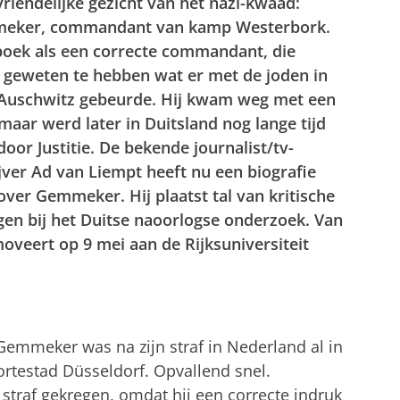
riendelijke gezicht van het nazi-kwaad:
meker, commandant van kamp Westerbork.
 boek als een correcte commandant, die
t geweten te hebben wat er met de joden in
Auschwitz gebeurde. Hij kwam weg met een
 maar werd later in Duitsland nog lange tijd
oor Justitie. De bekende journalist/tv-
ver Ad van Liempt heeft nu een biografie
ver Gemmeker. Hij plaatst tal van kritische
gen bij het Duitse naoorlogse onderzoek. Van
veert op 9 mei aan de Rijksuniversiteit
meker was na zijn straf in Nederland al in
oortestad Düsseldorf. Opvallend snel.
straf gekregen, omdat hij een correcte indruk