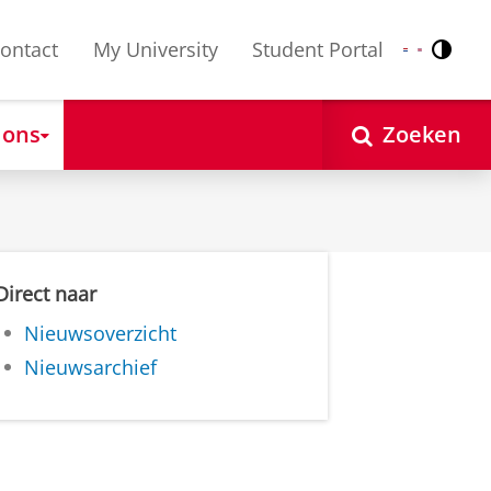
ontact
My University
Student Portal
Contr
Nederlands
English
 ons
Zoeken
Direct naar
Nieuwsoverzicht
Nieuwsarchief