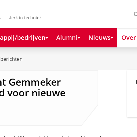
C
s - sterk in techniek
appij/bedrijven
Alumni
Nieuws
Over
berichten
t Gemmeker
sd voor nieuwe