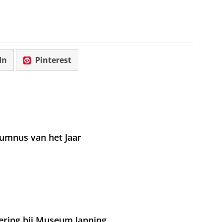
In
Pinterest
umnus van het Jaar
ering bij Museum Janning