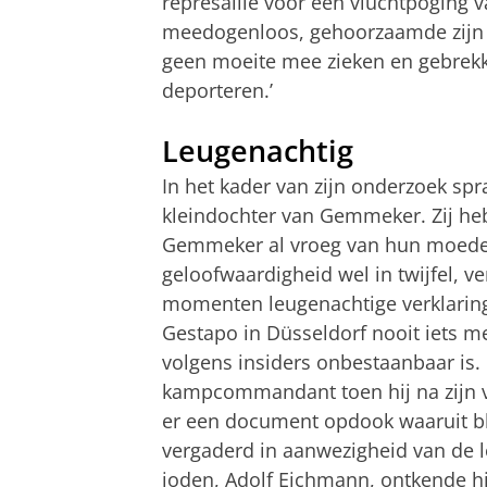
represaille voor een vluchtpoging 
meedogenloos, gehoorzaamde zijn s
geen moeite mee zieken en gebrek
deporteren.’
Leugenachtig
In het kader van zijn onderzoek sp
kleindochter van Gemmeker. Zij h
Gemmeker al vroeg van hun moeder 
geloofwaardigheid wel in twijfel, v
momenten leugenachtige verklaringen a
Gestapo in Düsseldorf nooit iets m
volgens insiders onbestaanbaar is. 
kampcommandant toen hij na zijn vr
er een document opdook waaruit ble
vergaderd in aanwezigheid van de l
joden, Adolf Eichmann, ontkende hij