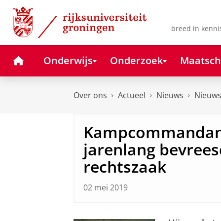
Skip
Skip
to
to
Content
Navigation
breed in kenni
Home
Onderwijs
Onderzoek
Maatsch
Over ons
Actueel
Nieuws
Nieuws
Kampcommandan
jarenlang bevree
rechtszaak
02 mei 2019