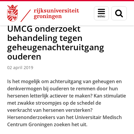
Skip
Skip
Over ons
Actueel
Nieuws
Nieuwsberichten
Menu
Zoek
to
to
en
Content
Navigation
zoeken
UMCG onderzoekt
behandeling tegen
geheugenachteruitgang
ouderen
02 april 2019
Is het mogelijk om achteruitgang van geheugen en
denkvermogen bij ouderen te remmen door hun
hersenen letterlijk actiever te maken? Kan stimulatie
met zwakke stroompjes op de schedel de
veerkracht van hersenen versterken?
Hersenonderzoekers van het Universitair Medisch
Centrum Groningen zoeken het uit.