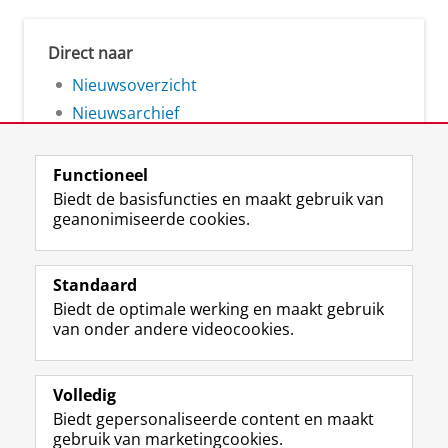
Direct naar
Nieuwsoverzicht
Nieuwsarchief
Functioneel
Biedt de basisfuncties en maakt gebruik van
geanonimiseerde cookies.
F
L
R
I
Y
Volg de RUG
a
i
S
n
o
Standaard
c
n
S
s
u
Biedt de optimale werking en maakt gebruik
e
k
-
t
T
Studiekiezers
van onder andere videocookies.
b
e
f
a
u
Maatschappij/bedrijven
o
d
e
g
b
o
I
e
r
e
Alumni
k
n
d
a
-
Volledig
p
-
R
m
k
Biedt gepersonaliseerde content en maakt
Over ons
a
p
i
-
a
gebruik van marketingcookies.