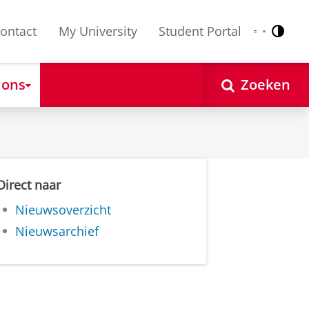
ontact
My University
Student Portal
Contr
Nederlands
English
 ons
Zoeken
Direct naar
Nieuwsoverzicht
Nieuwsarchief