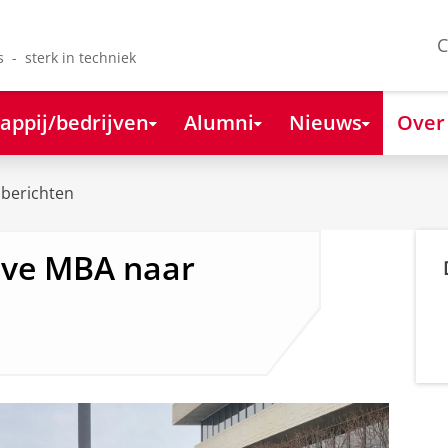
C
s - sterk in techniek
appij/bedrijven
Alumni
Nieuws
Over
berichten
ive MBA naar