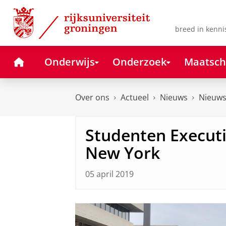
Skip
Skip
to
to
Content
Navigation
breed in kenni
Home
Onderwijs
Onderzoek
Maatsch
Over ons
Actueel
Nieuws
Nieuws
Studenten Execut
New York
05 april 2019