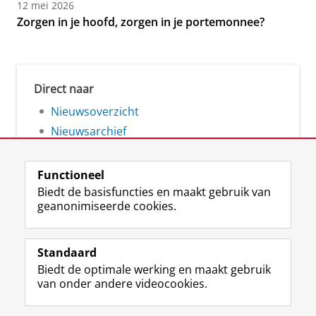
12 mei 2026
Zorgen in je hoofd, zorgen in je portemonnee?
Direct naar
Nieuwsoverzicht
Nieuwsarchief
Functioneel
Biedt de basisfuncties en maakt gebruik van
geanonimiseerde cookies.
F
L
R
I
Y
Volg de RUG
a
i
S
n
o
Standaard
c
n
S
s
u
Biedt de optimale werking en maakt gebruik
e
k
-
t
T
Studiekiezers
van onder andere videocookies.
b
e
f
a
u
Maatschappij/bedrijven
o
d
e
g
b
o
I
e
r
e