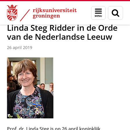
Skip
Skip
Over ons
Actueel
Nieuws
Nieuwsberichten
Menu
Zoek
to
to
en
Content
Navigation
zoeken
Linda Steg Ridder in de Orde
van de Nederlandse Leeuw
26 april 2019
Prof. dr. Linda Steg is op 26 april koninklijk