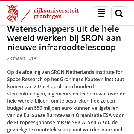
Skip
Skip
Over ons
Actueel
Nieuws
Nieuwsberichten
Menu
Zoek
to
to
en
Content
Navigation
zoeken
Wetenschappers uit de hele
wereld werken bij SRON aan
nieuwe infraroodtelescoop
28 maart 2019
Op de afdeling van SRON Netherlands Institute for
Space Research op het Groningse Kapteyn Instituut
komen van 2 t/m 4 april ruim honderd
sterrenkundigen, ingenieurs en technici van over de
hele wereld bijeen, om te bespreken hoe ze een
budget van 550 miljoen euro kunnen veiligstellen
van de Europese Ruimtevaart Organisatie ESA voor
de Europees-Japanse missie SPICA. SPICA zou de
gevoeligste ruimtetelescoop ooit worden voor mid-