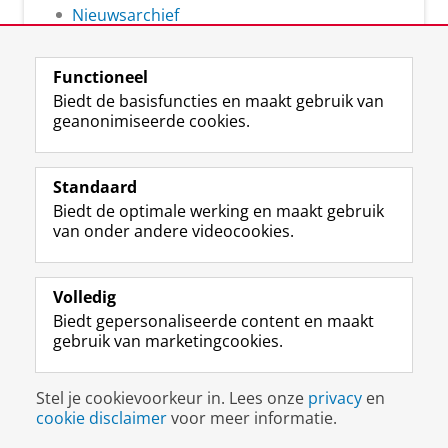
Nieuwsarchief
Functioneel
Biedt de basisfuncties en maakt gebruik van
geanonimiseerde cookies.
F
L
R
I
Y
Volg de RUG
a
i
S
n
o
Standaard
c
n
S
s
u
Biedt de optimale werking en maakt gebruik
e
k
-
t
T
Studiekiezers
van onder andere videocookies.
b
e
f
a
u
Maatschappij/bedrijven
o
d
e
g
b
o
I
e
r
e
Alumni
k
n
d
a
-
Volledig
p
-
R
m
k
Biedt gepersonaliseerde content en maakt
Over ons
a
p
i
-
a
gebruik van marketingcookies.
g
a
j
a
n
i
g
k
c
a
Disclaimer & Copyright
Privacy
Cookies
n
i
s
c
a
Stel je cookievoorkeur in. Lees onze
privacy
en
Inloggen
a
n
u
o
l
cookie disclaimer
voor meer informatie.
R
a
n
u
R