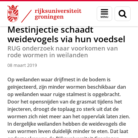
Skip
Skip
Over ons
Actueel
Nieuws
Nieuwsberichten
Menu
Zoek
to
to
en
Content
Navigation
zoeken
Mestinjectie schaadt
weidevogels via hun voedsel
RUG onderzoek naar voorkomen van
rode wormen in weilanden
08 maart 2019
Op weilanden waar drijfmest in de bodem is
geïnjecteerd, zijn minder wormen beschikbaar dan
op weilanden waar ruige stalmest is opgebracht.
Door het opensnijden van de grasmat tijdens het
injecteren, droogt de toplaag zo sterk uit dat de
wormen zich niet meer aan het oppervlak laten zien.
In dergelijke weilanden hebben de weidevogels die
van wormen leven duidelijk minder te eten. Dat laat