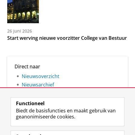
26 juni 2026
Start werving nieuwe voorzitter College van Bestuur
Direct naar
Nieuwsoverzicht
Nieuwsarchief
Functioneel
Biedt de basisfuncties en maakt gebruik van
geanonimiseerde cookies.
F
L
R
I
Y
Volg de RUG
a
i
S
n
o