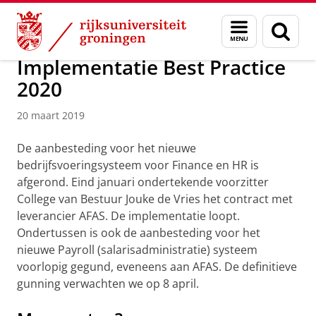
Skip
Skip
Over ons
Actueel
Nieuws
Nieuwsberichten
Menu
Zoek
to
to
en
Content
Navigation
zoeken
Implementatie Best Practice
2020
20 maart 2019
De aanbesteding voor het nieuwe
bedrijfsvoeringsysteem voor Finance en HR is
afgerond. Eind januari ondertekende voorzitter
College van Bestuur Jouke de Vries het contract met
leverancier AFAS. De implementatie loopt.
Ondertussen is ook de aanbesteding voor het
nieuwe Payroll (salarisadministratie) systeem
voorlopig gegund, eveneens aan AFAS. De definitieve
gunning verwachten we op 8 april.