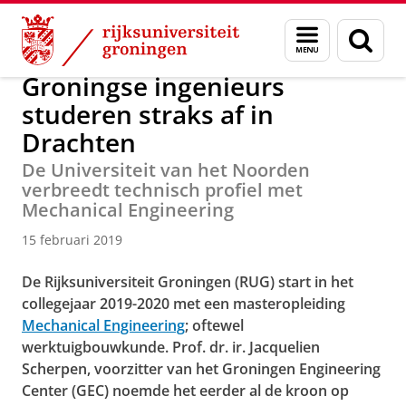
Skip
Skip
Over ons
Actueel
Nieuws
Nieuwsberichten
Menu
Zoek
to
to
en
Content
Navigation
zoeken
Groningse ingenieurs
studeren straks af in
Drachten
De Universiteit van het Noorden
verbreedt technisch profiel met
Mechanical Engineering
15 februari 2019
De Rijksuniversiteit Groningen (RUG) start in het
collegejaar 2019-2020 met een masteropleiding
Mechanical Engineering
; oftewel
werktuigbouwkunde. Prof. dr. ir. Jacquelien
Scherpen, voorzitter van het Groningen Engineering
Center (GEC) noemde het eerder al de kroon op