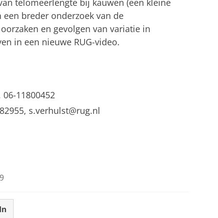
 van telomeerlengte bij kauwen (een kleine
an een breder onderzoek van de
 oorzaken en gevolgen van variatie in
ven in een nieuwe RUG-video.
aar de overerving van telomeerlengte toe
tellingen aan
om deze video te zien
l. 06-11800452
182955, s.verhulst@rug.nl
9
In