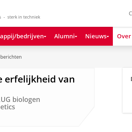
C
s - sterk in techniek
appij/bedrijven
Alumni
Nieuws
Over
berichten
 erfelijkheid van
UG biologen
etics