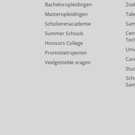
Bacheloropleidingen
Zoe
Masteropleidingen
Tal
Scholierenacademie
Sam
Cen
Summer Schools
Tec
Honours College
Uni
Promotietrajecten
Car
Veelgestelde vragen
Stu
Sch
Sam