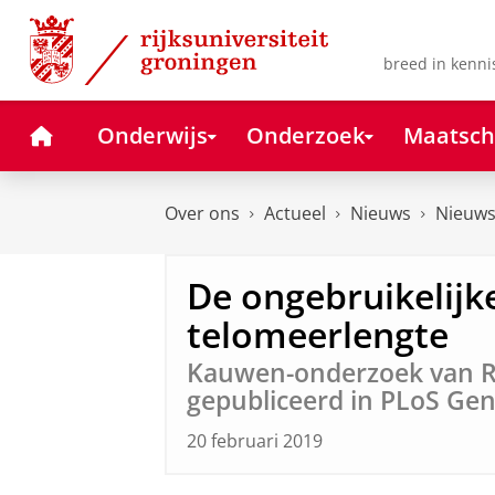
Skip
Skip
to
to
Content
Navigation
breed in kenni
Home
Onderwijs
Onderzoek
Maatsch
Over ons
Actueel
Nieuws
Nieuws
De ongebruikelijke
telomeerlengte
Kauwen-onderzoek van R
gepubliceerd in PLoS Gen
20 februari 2019