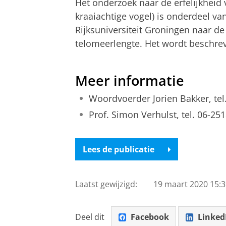
Het onderzoek naar de erfelijkheid
kraaiachtige vogel) is onderdeel v
Rijksuniversiteit Groningen naar de
telomeerlengte. Het wordt beschre
Simon Verhulst licht zijn onderzoek n
Pas uw cookie ins
Meer informatie
Woordvoerder Jorien Bakker, te
Prof. Simon Verhulst, tel. 06-25
Lees de publicatie
Laatst gewijzigd:
19 maart 2020 15:3
Deel dit
Facebook
Linked