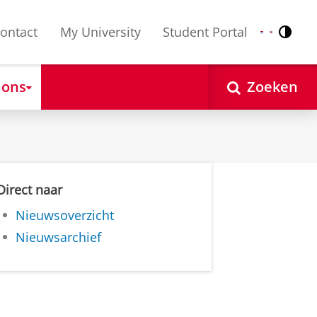
ontact
My University
Student Portal
Contr
Nederlands
English
 ons
Zoeken
Direct naar
Nieuwsoverzicht
Nieuwsarchief