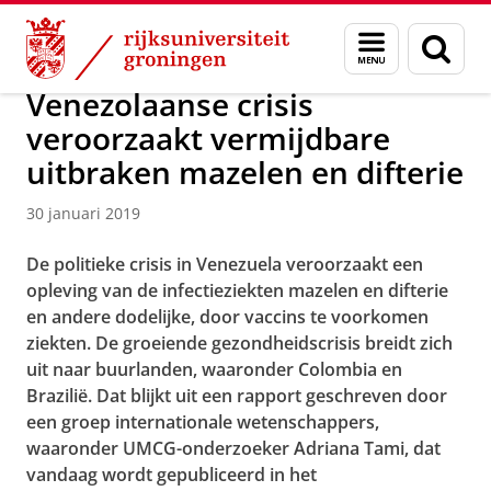
Skip
Skip
Over ons
Actueel
Nieuws
Nieuwsberichten
Menu
Zoek
to
to
en
Content
Navigation
zoeken
Venezolaanse crisis
veroorzaakt vermijdbare
uitbraken mazelen en difterie
30 januari 2019
De politieke crisis in Venezuela veroorzaakt een
opleving van de infectieziekten mazelen en difterie
en andere dodelijke, door vaccins te voorkomen
ziekten. De groeiende gezondheidscrisis breidt zich
uit naar buurlanden, waaronder Colombia en
Brazilië. Dat blijkt uit een rapport geschreven door
een groep internationale wetenschappers,
waaronder UMCG-onderzoeker Adriana Tami, dat
vandaag wordt gepubliceerd in het