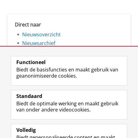
Direct naar
Nieuwsoverzicht
Nieuwsarchief
Functioneel
Biedt de basisfuncties en maakt gebruik van
geanonimiseerde cookies.
F
L
R
I
Y
Volg de RUG
a
i
S
n
o
Standaard
c
n
S
s
u
Biedt de optimale werking en maakt gebruik
e
k
-
t
T
Studiekiezers
van onder andere videocookies.
b
e
f
a
u
Maatschappij/bedrijven
o
d
e
g
b
o
I
e
r
e
Alumni
k
n
d
a
-
Volledig
p
-
R
m
k
Biedt gepersonaliseerde content en maakt