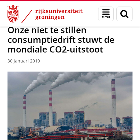
Skip
Skip
Over ons
Actueel
Nieuws
Nieuwsberichten
Menu
Zoek
to
to
en
Content
Navigation
zoeken
Onze niet te stillen
consumptiedrift stuwt de
mondiale CO2-uitstoot
30 januari 2019