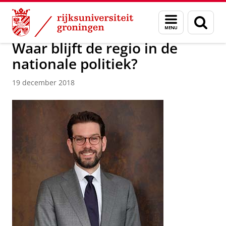
Skip
Skip
Over ons
Actueel
Nieuws
Nieuwsberichten
Menu
Zoek
to
to
en
Content
Navigation
zoeken
Waar blijft de regio in de
nationale politiek?
19 december 2018