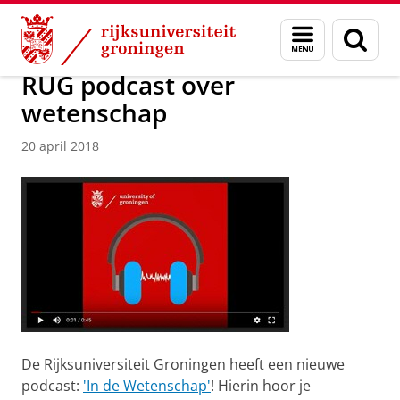
Skip
Skip
Over ons
Actueel
Nieuws
Nieuwsberichten
Menu
Zoek
to
to
en
Content
Navigation
zoeken
RUG podcast over
wetenschap
20 april 2018
De Rijksuniversiteit Groningen heeft een nieuwe
podcast:
'In de Wetenschap'
! Hierin hoor je