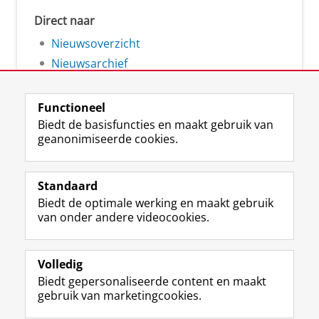
Direct naar
Nieuwsoverzicht
Nieuwsarchief
Functioneel
Biedt de basisfuncties en maakt gebruik van
geanonimiseerde cookies.
F
L
R
I
Y
Volg de RUG
a
i
S
n
o
Standaard
c
n
S
s
u
Biedt de optimale werking en maakt gebruik
e
k
-
t
T
Studiekiezers
van onder andere videocookies.
b
e
f
a
u
Maatschappij/bedrijven
o
d
e
g
b
o
I
e
r
e
Alumni
k
n
d
a
-
Volledig
p
-
R
m
k
Biedt gepersonaliseerde content en maakt
Over ons
a
p
i
-
a
gebruik van marketingcookies.
g
a
j
a
n