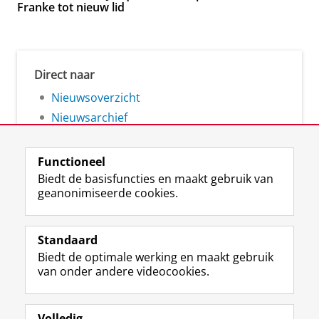
Franke tot nieuw lid
Direct naar
Nieuwsoverzicht
Nieuwsarchief
Functioneel
Biedt de basisfuncties en maakt gebruik van
geanonimiseerde cookies.
F
L
R
I
Y
Volg de RUG
a
i
S
n
o
Standaard
c
n
S
s
u
Biedt de optimale werking en maakt gebruik
e
k
-
t
T
Studiekiezers
van onder andere videocookies.
b
e
f
a
u
Maatschappij/bedrijven
o
d
e
g
b
o
I
e
r
e
Alumni
k
n
d
a
-
Volledig