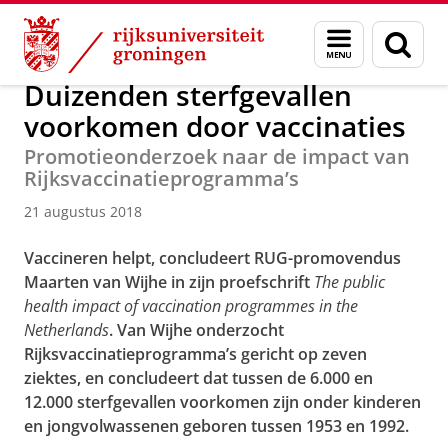
Skip
Skip
Over ons
Actueel
Nieuws
Nieuwsberichten
Menu
Zoek
to
to
en
Content
Navigation
zoeken
Duizenden sterfgevallen
voorkomen door vaccinaties
Promotieonderzoek naar de impact van
Rijksvaccinatieprogramma’s
21 augustus 2018
Vaccineren helpt, concludeert RUG-promovendus
Maarten van Wijhe in zijn proefschrift
The public
health impact of vaccination programmes in the
Netherlands
. Van Wijhe onderzocht
Rijksvaccinatieprogramma’s gericht op zeven
ziektes, en concludeert dat tussen de 6.000 en
12.000 sterfgevallen voorkomen zijn onder kinderen
en jongvolwassenen geboren tussen 1953 en 1992.