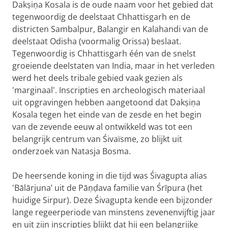
Dakṣiṇa Kosala is de oude naam voor het gebied dat
tegenwoordig de deelstaat Chhattisgarh en de
districten Sambalpur, Balangir en Kalahandi van de
deelstaat Odisha (voormalig Orissa) beslaat.
Tegenwoordig is Chhattisgarh één van de snelst
groeiende deelstaten van India, maar in het verleden
werd het deels tribale gebied vaak gezien als
'marginaal'. Inscripties en archeologisch materiaal
uit opgravingen hebben aangetoond dat Dakṣiṇa
Kosala tegen het einde van de zesde en het begin
van de zevende eeuw al ontwikkeld was tot een
belangrijk centrum van Śivaïsme, zo blijkt uit
onderzoek van Natasja Bosma.
De heersende koning in die tijd was Śivagupta alias
'Bālārjuna’ uit de Pāṇḍava familie van Śrīpura (het
huidige Sirpur). Deze Śivagupta kende een bijzonder
lange regeerperiode van minstens zevenenvijftig jaar
en uit zijn inscripties blijkt dat hij een belangrijke