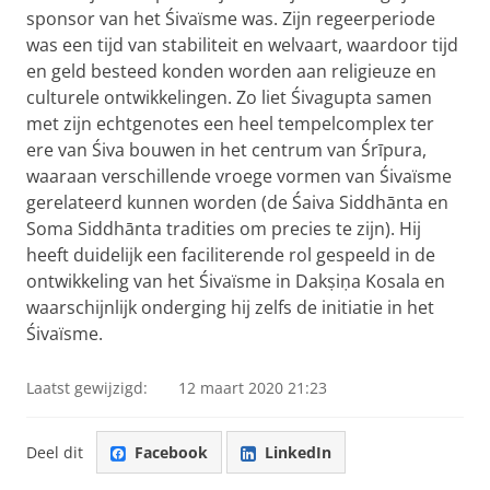
sponsor van het Śivaïsme was. Zijn regeerperiode
was een tijd van stabiliteit en welvaart, waardoor tijd
en geld besteed konden worden aan religieuze en
culturele ontwikkelingen. Zo liet Śivagupta samen
met zijn echtgenotes een heel tempelcomplex ter
ere van Śiva bouwen in het centrum van Śrīpura,
waaraan verschillende vroege vormen van Śivaïsme
gerelateerd kunnen worden (de Śaiva Siddhānta en
Soma Siddhānta tradities om precies te zijn). Hij
heeft duidelijk een faciliterende rol gespeeld in de
ontwikkeling van het Śivaïsme in Dakṣiṇa Kosala en
waarschijnlijk onderging hij zelfs de initiatie in het
Śivaïsme.
Laatst gewijzigd:
12 maart 2020 21:23
Deel dit
Facebook
LinkedIn