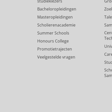
studiekiezers
Gro
Bacheloropleidingen
Zoe
Masteropleidingen
Tal
Scholierenacademie
Sam
Cen
Summer Schools
Tec
Honours College
Uni
Promotietrajecten
Car
Veelgestelde vragen
Stu
Sch
Sam