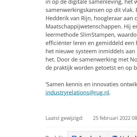
in op de digitale samenleving, het
samenwerkingskansen op dit vlak. E
Hedderik van Rijn, hoogleraar aan d
Maatschappijwetenschappen. Hij en
leermethode SlimStampen, waardoor
efficiënter leren en gemiddeld een 
het nieuwe systeem inmiddels aan e
het. Door de samenwerking met No
de praktijk worden getoetst en op 
‘Samen kennis en innovaties ontwikke
industryrelations@rug.nl
.
Laatst gewijzigd:
25 februari 2022 08