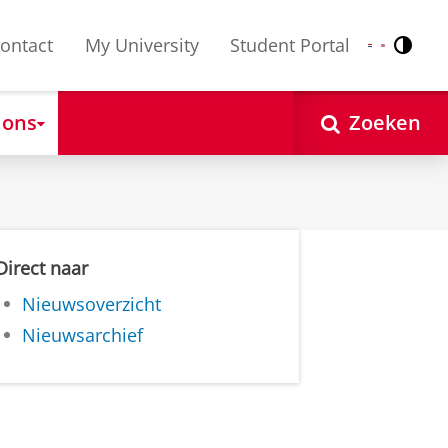
ontact
My University
Student Portal
Contr
Nederlands
English
 ons
Zoeken
Direct naar
Nieuwsoverzicht
Nieuwsarchief