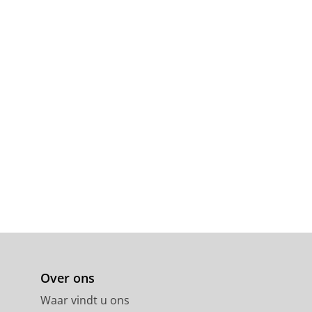
Over ons
Waar vindt u ons