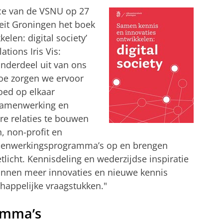
nce van de VSNU op 27
teit Groningen het boek
elen: digital society’
tions Iris Vis:
onderdeel uit van ons
Hoe zorgen we ervoor
oed op elkaar
 samenwerking en
e relaties te bouwen
n, non-profit en
amenwerkingsprogramma’s op en brengen
icht. Kennisdeling en wederzijdse inspiratie
kunnen meer innovaties en nieuwe kennis
happelijke vraagstukken."
amma’s