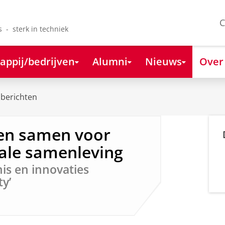
C
s - sterk in techniek
appij/bedrijven
Alumni
Nieuws
Over
berichten
jen samen voor
tale samenleving
is en innovaties
ty’