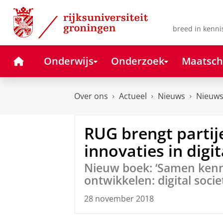
Skip
Skip
to
to
Content
Navigation
breed in kenni
Home
Onderwijs
Onderzoek
Maatsch
Over ons
Actueel
Nieuws
Nieuws
RUG brengt parti
innovaties in digi
Nieuw boek: ‘Samen kenn
ontwikkelen: digital socie
28 november 2018