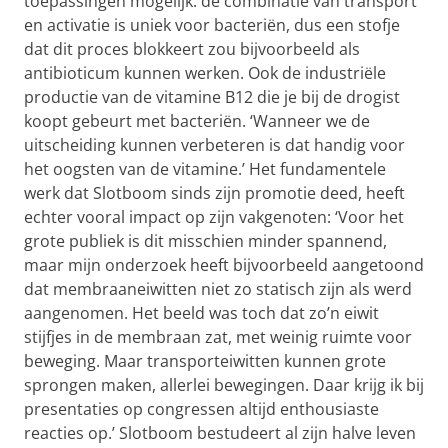
toepassingen mogelijk: de combinatie van transport
en activatie is uniek voor bacteriën, dus een stofje
dat dit proces blokkeert zou bijvoorbeeld als
antibioticum kunnen werken. Ook de industriële
productie van de vitamine B12 die je bij de drogist
koopt gebeurt met bacteriën. ‘Wanneer we de
uitscheiding kunnen verbeteren is dat handig voor
het oogsten van de vitamine.’ Het fundamentele
werk dat Slotboom sinds zijn promotie deed, heeft
echter vooral impact op zijn vakgenoten: ‘Voor het
grote publiek is dit misschien minder spannend,
maar mijn onderzoek heeft bijvoorbeeld aangetoond
dat membraaneiwitten niet zo statisch zijn als werd
aangenomen. Het beeld was toch dat zo’n eiwit
stijfjes in de membraan zat, met weinig ruimte voor
beweging. Maar transporteiwitten kunnen grote
sprongen maken, allerlei bewegingen. Daar krijg ik bij
presentaties op congressen altijd enthousiaste
reacties op.’ Slotboom bestudeert al zijn halve leven