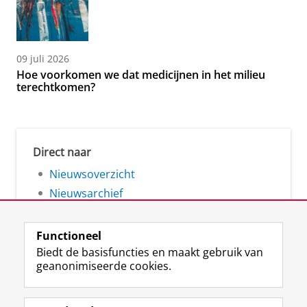
09 juli 2026
Hoe voorkomen we dat medicijnen in het milieu
terechtkomen?
Direct naar
Nieuwsoverzicht
Nieuwsarchief
Functioneel
Biedt de basisfuncties en maakt gebruik van
geanonimiseerde cookies.
F
L
R
I
Y
Volg de RUG
a
i
S
n
o